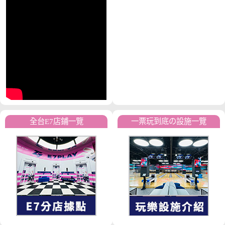
全台E7店鋪一覽
一票玩到底の設施一覽