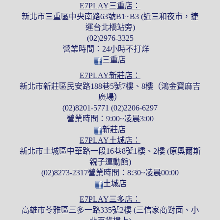
E7PLAY三重店：
新北市三重區中央南路63號B1~B3 (近三和夜市，捷
運台北橋站旁)
(02)2976-3325
營業時間：24小時不打烊
三重店
E7PLAY新莊店：
新北市新莊區民安路188巷5號7樓、8樓（鴻金寶麻吉
廣場）
(02)8201-5771 (02)2206-6297
營業時間：9:00~凌晨3:00
新莊店
E7PLAY土城店：
新北市土城區中華路一段16巷8號1樓、2樓 (原奧爾斯
親子運動館)
(02)8273-2317營業時間：8:30~凌晨00:00
土城店
E7PLAY三多店：
高雄市苓雅區三多一路335號2樓 (三信家商對面、小