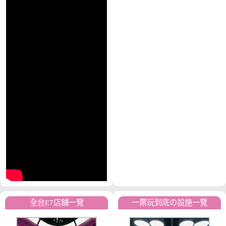
全台E7店鋪一覽
一票玩到底の設施一覽