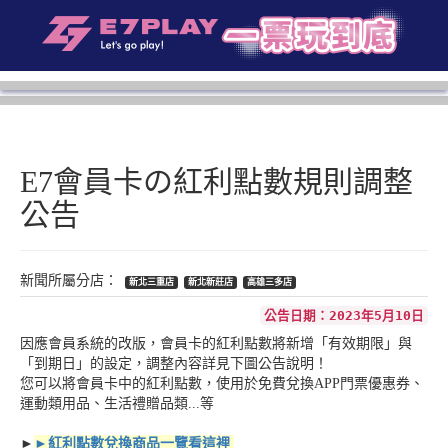
E7會員卡の紅利點數規則調整
公告
新北三重店
新北新莊店
高雄三多店
公告日期：2023年5月10日
因應會員系統的改版，會員卡的紅利點數將新增「有效期限」與
「到期日」的設定，調整內容詳見下圖公告說明！
您可以將會員卡中的紅利點數，使用於免費兌換APP門票優惠券、
運動類用品、生活禮贈品類...等
►
►紅利點數兌換商品一覽看這裡