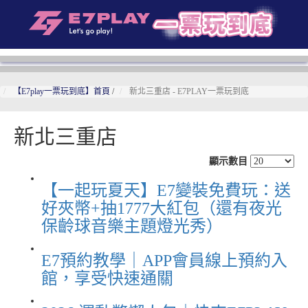
【E7play一票玩到底】首頁
/
新北三重店 - E7PLAY一票玩到底
新北三重店
顯示數目
【一起玩夏天】E7變裝免費玩：送
好夾幣+抽1777大紅包（還有夜光
保齡球音樂主題燈光秀）
E7預約教學｜APP會員線上預約入
館，享受快速通關