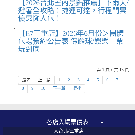
【2026台北室內景點推薦】下雨天/
避暑全攻略：捷運可達，行程門票
優惠懶人包！
【E7三重店】2026年6月份＞團體
包場預約公告表 保齡球/娛樂一票
玩到底
第 1 頁，共 13 頁
最先
上一篇
1
2
3
4
5
6
7
8
9
10
下一篇
最後
各店入場票價表
大台北/三重店