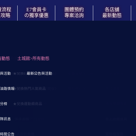
費流程
E7會員卡
團體預約
各店舖
法攻略
の獨享優惠
專案洽詢
最新動態
運中)
洽談
有動態
門票時間內の玩樂攻略
↓紅利數點兌換商品↓
土城館>所有動態
↓親子遊戲↓
↓高雄/三多店↓
↓視聽娛樂↓
↓自遊舒壓空間↓
折
通資訊
座
與活動
E7玩樂攻略《快速瀏覽の簡化版》
★兌換E7門票券
溜滑梯球池
【三多店】營業與交通資訊
最新公告與活動
視聽按摩椅包廂
全身按摩椅
表
油路情報
E7玩樂攻略《詳盡說明の珍藏版》
★兌換熱門人氣商品
陶瓷沙坑
【三多店】入場票價表
電話亭KTV
各式漫畫
分榜
★兌換運動類商品
親子共乘兒童電動車
樓層導覽與玩樂設施
適合團體聚會
隊訊息
彈珠英雄
餐飲吧台服務
桌上遊戲道具
時間公告
6人座釣魚機
設施使用與預約說明
置物櫃服務