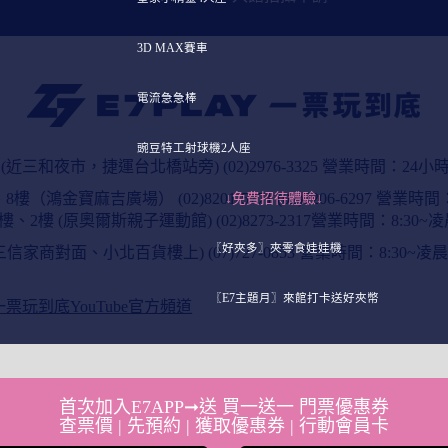
3D MAX賽車
電流急急棒
豌豆特工射球機2人座
3 (近三和夜市，捷運台北橋站旁)
(02)2976-3325
營業時間：24
樓、8樓（鴻金寶麻吉廣場）
(02)8201-5771 (02)2206-6297
營業時間：9
↓免費招待體驗↓
樓、2樓 (原奧爾斯親子運動館)
(02)8273-2317營業時間：8:30~凌
〖好夾多〗夾零食娃娃機
(三信家商對面、小北百貨樓上)
(07)727-0853
營業時間：8:30~凌晨0
〖E7主題月〗來館打卡送好夾幣
Y一票玩到底YouTube官方頻道
首次加入E7APP➞送 買一送一 門票優惠券
查票價 | 先預約 | 獲取優惠券 | 行動會員卡