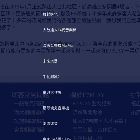
玩到底在2015年1月正式跨出大台北地區，於高雄三多開展4號店，
團隊，更快速的累積顧客人數及FB粉絲；十多年來許多客人希
舞蹈進化
也花了十多年的時間將我們的各個部分加強規劃，我想我們已經
期待了。
太鼓達人14代音樂機
目標為拓展北中南各2家大型店舖(900坪以上)，讓全台的朋友都能
滾筒音樂機MaiMai
期待能有更多的事業夥伴一起來參與，一起來將E7PLAY一票
未來樂器
手忙腳亂2
慶典大作戰
顧客常見問題
關於E7PLAY
物件
一般常見問題
E7PLAY重大記事
拓
鋼琴塊兒音樂機
消費相關問題
媒體新聞報導
拓
設施相關問題
加入E7團隊，人才招募！
潮流炫音
會員相關問題
異業結盟，合作提案
入館拍攝申請
皇家小精靈4人座