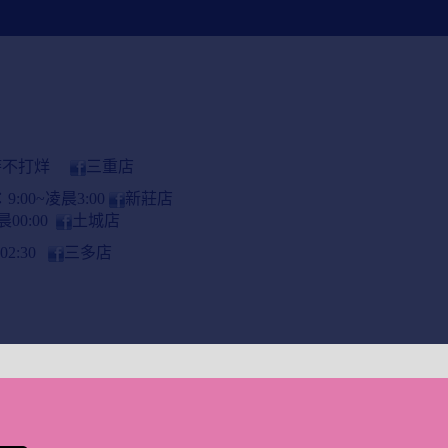
小時不打烊
三重店
:00~凌晨3:00
新莊店
晨00:00
土城店
2:30
三多店