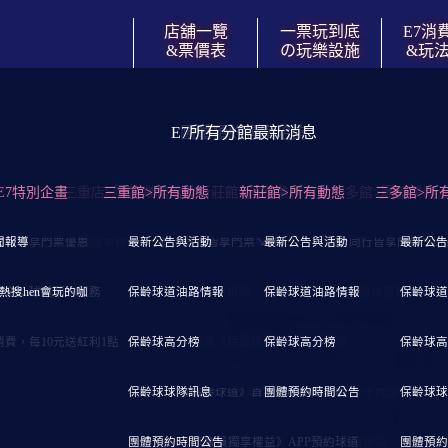
店舖一覽
一票玩到底
E7消
&票價表
の玩樂設施
&玩
E7所有分館最新消息
消費流程&玩法攻略
團體預約專案洽詢
店舖一覽&票價表
會員卡獨享優惠
玩樂設施
賃訊息
/
拓店計畫
E7特別企畫
到底の消費流程↓
員卡等級&優惠比較↓
台北/三重店↓
↓撞球↓
三重店>團體業務洽談
三重館>所有動態
E7《紅卡》會員獨享優惠
↓大台北/新莊店↓
↓休閒娛樂機↓
新莊館>團體業務洽談
↓各項玩樂設施使用規則↓
新莊館>所有動態
E7《金卡》會員獨享優惠
↓大台北/土城店↓ (試營
三多館>團體業務
↓運動競賽機↓
三多館>所
購票入館/玩到飽/結束離館
聞報導
同行皆享門票優惠
重店】營業與交通資訊
採用比賽球檯布
最新公告與活動
狂野飆車9
【新莊店】營業與交通資訊
憑卡同行皆享門票↘9折
「遊樂場區」免投代幣、免費玩
最新公告與活動
憑卡同行皆享門票↘8
【土城店】營業與交
精靈桌上曲棍球 4人
最新公告
》門票の消費者權益
熱搜hen會玩的咖
限定→球道預約服務
重店】入場票價表
國手教您打撞球
保齡球道油路情報
閃電摩托
【新莊店】入場票價表
「撞球、飛鏢、包廂等」帶證件至櫃台借器材
保齡球道油路情報
【土城店】入場票價
龍拳2代
保齡球道
消費，每10元送紅利1點
導覽與玩樂設施
保齡球高分榜
變形金剛－柯博文2人座
樓層導覽與玩樂設施
自助式《保齡球公鞋》免費借用
保齡球高分榜
樓層導覽與玩樂設施
桌球發球回擊測準
保齡球高
吧台服務
保齡球球隊訊息
變形金剛劇院版－大黃蜂2人座
餐飲吧台服務
《保齡球道》首次開啟時間說明
團體預約時間公告
最新公告與活動
棒球十六宮格街機版
保齡球球
使用與預約說明
團體預約時間公告
極速摩托 3DX 2人座
設施使用與預約說明
《E7會員獨享權益》APP預約球道
小豬快跑
團體預約