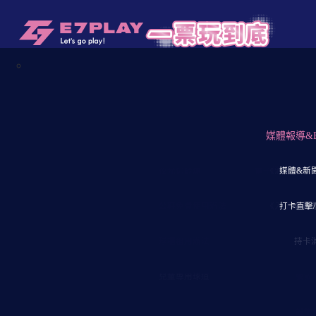
【E7play一票玩到底】首頁
/
物件情報/租
玩樂設施
↓保齡球館↓
店舖一覽表
↓飛鏢↓
媒體報導&
↓一票玩
↓E7會
↓大
拓店計畫
夜光保齡球
電子飛鏢機
《消費流程》
媒體&新
憑卡
【三
公鞋免費使用辦法
《入館須知
打卡直擊/
會員
【三
球櫃租用辦法
持卡
樓層
兒童專用球道
餐飲
設施