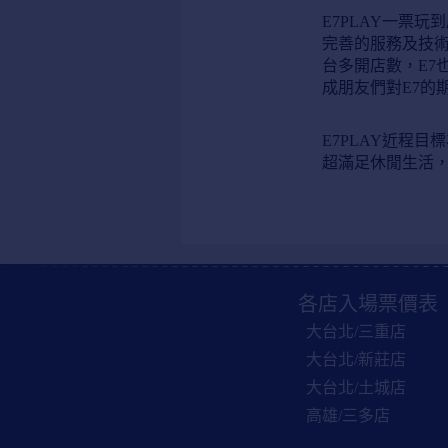
E7PLAY一票
完善的服務及技術
台多開店數，E7
成朋友們對E7的
E7PLAY近程
超滿足休閒生活，
各店入場票價表
大台北/三重店
大台北/新莊店
大台北/土城店
高雄/三多店