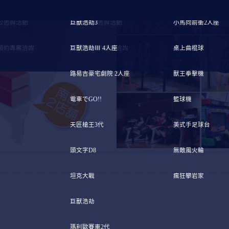
公告與活動
巨獸浩劫3
最新公告與活動
小馬向前衝2人座
預約專案洽詢
巨獸浩劫Ⅲ 4人座
團體預約專案洽詢
桌上曲棍球
路易吉豪宅劇院 2人座
獸王拳擊機
電車でGO!!
籃球機
天匠槍王3代
美式手足球台
頭文字D8
無敵風火輪
坦克大戰
瘋狂攀岩家
巨獸浩劫
瑪利歐賽車2代