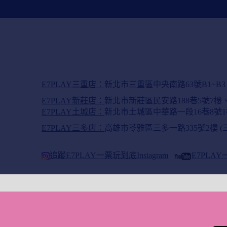
E7PLAY三重店：
新北市三重區中央南路63號B1~B
E7PLAY新莊店：
新北市新莊區民安路188巷5號7
E7PLAY土城店：
新北市土城區中華路一段16巷8號1
E7PLAY三多店：
高雄市苓雅區三多一路335號2樓 
追蹤E7PLAY一票玩到底Instagram
E7PLA