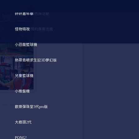
砰砰嘉年華
最新公告與活動
怪物特攻
團體預約專案洽詢
小恐龍籃球機
熱帶島嶼求生記3D夢幻版
兒童籃球機
小推盤機
歡樂彈珠堂3代pro版
大榔頭2代
PONG!