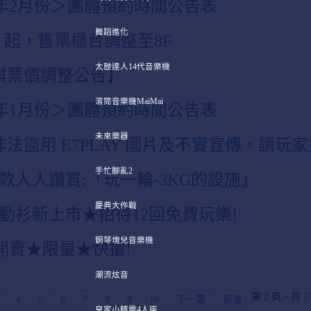
26年2月份＞團體預約時間公告表
舞蹈進化
/3 起，售票櫃台調整至8F
太鼓達人14代音樂機
與票價調整公告】
滾筒音樂機MaiMai
26年1月份＞團體預約時間公告表
未來樂器
法盜用 E7PLAY 圖片及不實宣傳，請玩
手忙腳亂2
款人人讚賞:「玩一輪-3KG的設施」
慶典大作戰
運動衫新上市★招待12回免費玩樂!
鋼琴塊兒音樂機
衣開賣★限量★快搶!
潮流炫音
第 2 頁，共 1
4
5
6
7
8
9
10
下一篇
最後
皇家小精靈4人座