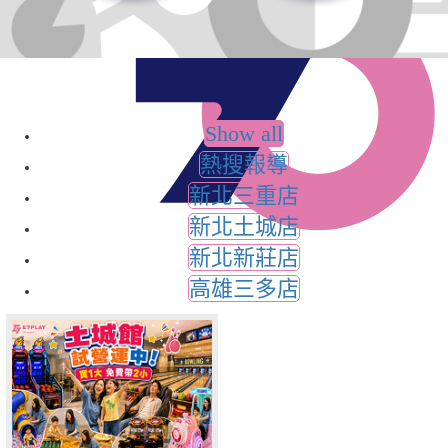
Show all
熱搜報導
新北三重店
新北土城店
新北新莊店
高雄三多店