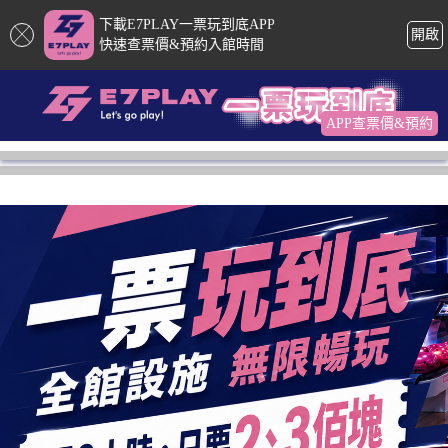
下載E7PLAY一票玩到底APP
╳
開啟
快速查票價&預約入館時間
APP查票價&預約