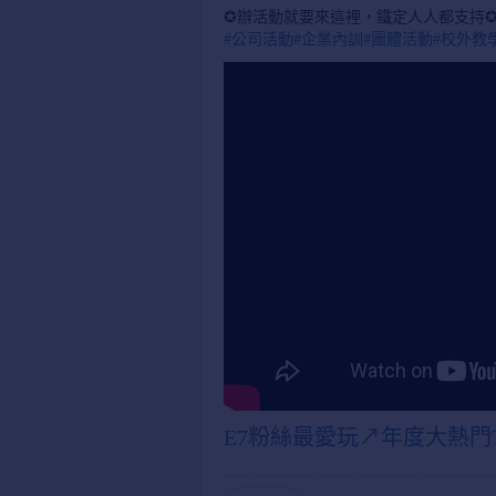
✪辦活動就要來這裡，鐵定人人都支持✪2
#公司活動
#企業內訓
#團體活動
#校外教
E7粉絲最愛玩↗年度大熱門