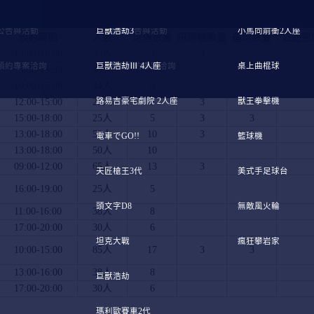
4月團體預約公告表
公告與活動
巨獸浩劫3
最新公告與活動
小馬向前衝2人座
預約時間
人數
球道數量
飛鏢機數量
撞球數量
自遊空
13:00-16:00
39人
3
3
預約專案洽詢
巨獸浩劫Ⅲ 4人座
團體預約專案洽詢
桌上曲棍球
13:30-15:30
43人
9
10:00-15:00
44人
9
12:00-15:00
25人
路易吉豪宅劇院 2人座
5
3
獸王拳擊機
3
15:00-18:00
25人
5
3
3
13:00-18:00
50人
10
3
3
電車でGO!!
籃球機
13:00-18:00
50人
10
09:00-12:00
65人
13
3
天匠槍王3代
美式手足球台
16:00-19:00
25人
5
頭文字D8
無敵風火輪
11:00-16:00
38人
8
17:00-20:00
30人
6
坦克大戰
瘋狂攀岩家
10:00-15:00
85人
17
3
3
13:00-16:00
38人
8
巨獸浩劫
17:00-20:00
30人
6
瑪利歐賽車2代