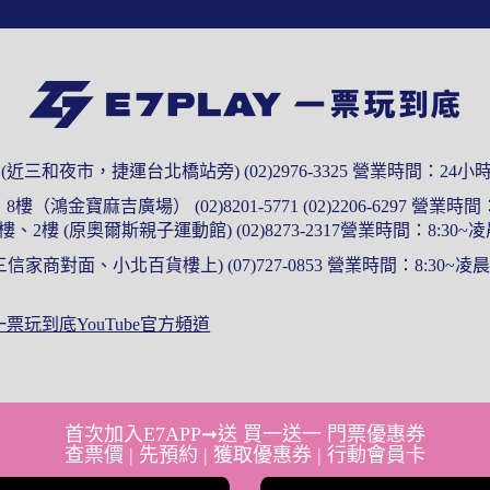
3 (近三和夜市，捷運台北橋站旁)
(02)2976-3325
營業時間：24
樓、8樓（鴻金寶麻吉廣場）
(02)8201-5771 (02)2206-6297
營業時間：9
樓、2樓 (原奧爾斯親子運動館)
(02)8273-2317營業時間：8:30~凌
(三信家商對面、小北百貨樓上)
(07)727-0853
營業時間：8:30~凌晨0
Y一票玩到底YouTube官方頻道
首次加入E7APP➞送 買一送一 門票優惠券
查票價 | 先預約 | 獲取優惠券 | 行動會員卡