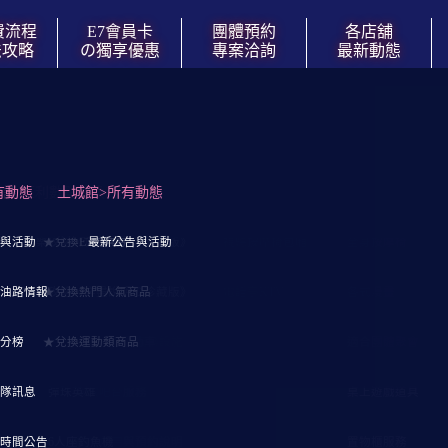
費流程
E7會員卡
團體預約
各店舖
法攻略
の獨享優惠
專案洽詢
最新動態
訂閱官方一起玩影片
運中)
洽談
有動態
門票時間內の玩樂攻略
↓紅利數點兌換商品↓
土城館>所有動態
↓親子遊戲↓
↓高雄/三多店↓
↓視聽娛樂↓
↓自遊舒壓空間↓
折
通資訊
座
與活動
E7玩樂攻略《快速瀏覽の簡化版》
★兌換E7門票券
溜滑梯球池
【三多店】營業與交通資訊
最新公告與活動
視聽按摩椅包廂
全身按摩椅
026
表
油路情報
E7玩樂攻略《詳盡說明の珍藏版》
★兌換熱門人氣商品
陶瓷沙坑
【三多店】入場票價表
電話亭KTV
各式漫畫
分榜
★兌換運動類商品
親子共乘兒童電動車
樓層導覽與玩樂設施
適合團體聚會
先
隊訊息
彈珠英雄
餐飲吧台服務
桌上遊戲道具
時間公告
6人座釣魚機
設施使用與預約說明
置物櫃服務