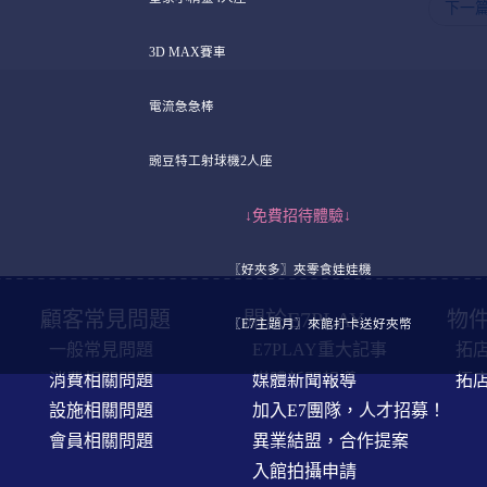
下一
3D MAX賽車
電流急急棒
豌豆特工射球機2人座
↓免費招待體驗↓
〖好夾多〗夾零食娃娃機
顧客常見問題
關於E7PLAY
物件
〖E7主題月〗來館打卡送好夾幣
一般常見問題
E7PLAY重大記事
拓
消費相關問題
媒體新聞報導
拓
設施相關問題
加入E7團隊，人才招募！
會員相關問題
異業結盟，合作提案
入館拍攝申請