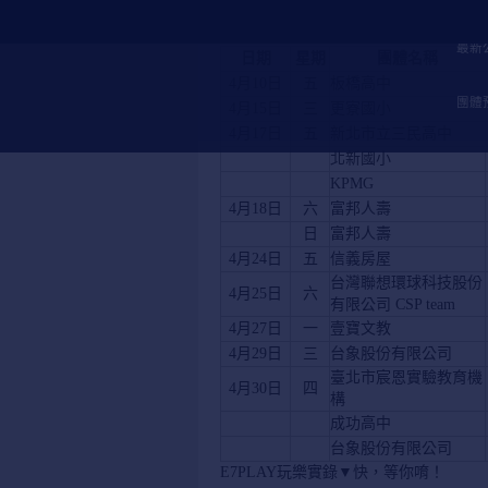
【E7三重店】2026年
最新
日期
星期
團體名稱
4月10日
五
板橋高中
團體
4月15日
三
更寮國小
4月17日
五
新北市立三民高中
北新國小
KPMG
4月18日
六
富邦人壽
日
富邦人壽
4月24日
五
信義房屋
台灣聯想環球科技股份
4月25日
六
有限公司 CSP team
4月27日
一
壹寶文教
4月29日
三
台象股份有限公司
臺北市宸恩實驗教育機
4月30日
四
構
成功高中
台象股份有限公司
E7PLAY玩樂實錄▼快，等你唷！