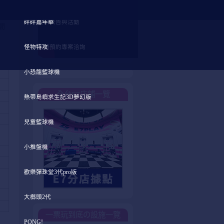
砰砰嘉年華
最新公告與活動
間
怪物特攻
團體預約專案洽詢
小恐龍籃球機
全台E7店鋪一覽
熱帶島嶼求生記3D夢幻版
兒童籃球機
小推盤機
歡樂彈珠堂3代pro版
大榔頭2代
一票玩到底の設施一覽
PONG!