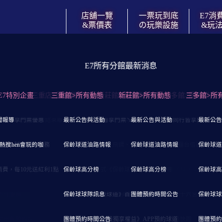
店舖一覽
一票玩到底
E7消
&票價表
の玩樂設施
&玩
E7所有分館最新消息
消費流程&玩法攻略
團體預約專案洽詢
店舖一覽&票價表
會員卡獨享優惠
玩樂設施
26年4月份＞團體預約時間公告表
E7特別企畫
到底の消費流程↓
員卡等級&優惠比較↓
台北/三重店↓
↓撞球↓
三重店>團體業務洽談
三重館>所有動態
E7《紅卡》會員獨享優惠
↓大台北/新莊店↓
↓休閒娛樂機↓
新莊館>團體業務洽談
↓各項玩樂設施使用規則↓
新莊館>所有動態
E7《金卡》會員獨享優惠
↓大台北/土城店↓ (試營
三多館>團體業務
↓運動競賽機↓
三多館>所
購票入館/玩到飽/結束離館
聞報導
同行皆享門票優惠
重店】營業與交通資訊
採用比賽球檯布
最新公告與活動
狂野飆車9
【新莊店】營業與交通資訊
憑卡同行皆享門票↘9折
「遊樂場區」免投代幣、免費玩
最新公告與活動
憑卡同行皆享門票↘8
【土城店】營業與交
精靈桌上曲棍球 4人
最新公告
發佈: 19 四月 2
》門票の消費者權益
熱搜hen會玩的咖
限定→球道預約服務
重店】入場票價表
國手教您打撞球
保齡球道油路情報
閃電摩托
【新莊店】入場票價表
「撞球、飛鏢、包廂等」帶證件至櫃台借器材
保齡球道油路情報
【土城店】入場票價
龍拳2代
保齡球道
，因此團體預約來館時間請以E7官方FB粉絲頁公告為準喔！
消費，每10元送紅利1點
導覽與玩樂設施
保齡球高分榜
變形金剛－柯博文2人座
樓層導覽與玩樂設施
自助式《保齡球公鞋》免費借用
保齡球高分榜
樓層導覽與玩樂設施
桌球發球回擊測準
保齡球高
及遊戲機台將提供給團體預約客人使用，為維護您的權益，建議您來館前
吧台服務
保齡球球隊訊息
變形金剛劇院版－大黃蜂2人座
餐飲吧台服務
《保齡球道》首次開啟時間說明
團體預約時間公告
最新公告與活動
棒球十六宮格街機版
保齡球球
使用與預約說明
團體預約時間公告
極速摩托 3DX 2人座
設施使用與預約說明
《E7會員獨享權益》APP預約球道
小豬快跑
團體預約