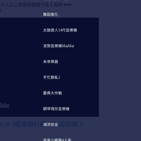
5人以上就適用團體方案入場唷!♥♥♥
學
舞蹈進化
太鼓達人14代音樂機
滾筒音樂機MaiMai
未來樂器
手忙腳亂2
慶典大作戰
鋼琴塊兒音樂機
TOP 5設施排行榜：你認同嗎？
潮流炫音
皇家小精靈4人座