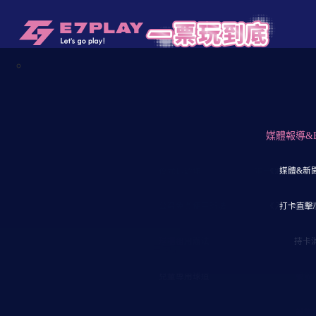
【E7三重店】20
玩樂設施
↓保齡球館↓
店舖一覽表
↓飛鏢↓
媒體報導&
↓一票玩
↓E7會
↓大
夜光保齡球
電子飛鏢機
《消費流程》
媒體&新
憑卡
【三
新北三重店
公鞋免費使用辦法
《入館須知
打卡直擊/
會員
【三
因團體來館需求偶爾會有臨時地增減變動
球櫃租用辦法
持卡
樓層
►
三重店FB粉絲專頁
在團體預約時間範圍內，會有部分球道
兒童專用球道
餐飲
撥打電話詢問您想要的設施狀況喔！
→三重店洽詢電話：(02) 2976-3325
設施