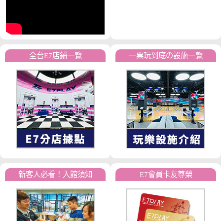
全台E7店鋪一覽
一票玩到底の設施一覽
新客人必看！入館須知
E7會員卡友尊榮