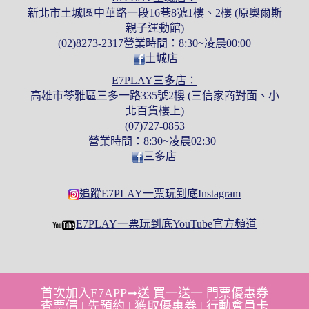
新北市土城區中華路一段16巷8號1樓、2樓 (原奧爾斯
親子運動館)
(02)8273-2317營業時間：8:30~凌晨00:00
土城店
E7PLAY三多店：
高雄市苓雅區三多一路335號2樓 (三信家商對面、小
北百貨樓上)
(07)727-0853
營業時間：8:30~凌晨02:30
三多店
追蹤E7PLAY一票玩到底Instagram
E7PLAY一票玩到底YouTube官方頻道
首次加入E7APP➞送 買一送一 門票優惠券
查票價 | 先預約 | 獲取優惠券 | 行動會員卡