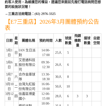
約客人使用，為維護您的權益，建議您來館前先撥打電話詢問您想
要的設施狀況喔！
→三重店洽詢電話：(02) 2976-3325
【E7三重店】2026年3月團體預約公告
表
飛鏢
星
球道
撞球
自遊
日期
團體名稱
預約時間
人數
機數
期
數量
數量
空間
量
3月1
IAN 生日派
14:00-
日
25人
5
日
對
17:00
艾思通科技
3月6
09:30-
五
股份有限公
26人
6
日
12:30
司
3月7
合作金庫球
13:30-
六
30人
8
日
隊
18:30
3月10
台灣丸紅股
16:00-
二
50人
10
日
份有限公司
19:00
3月12
信義區博愛
12:00-
四
28人
6
3
3
日
國小
15:00
18:00-
婚前派對
25人
5