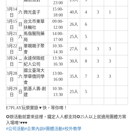
23:00
3月14
15:00-
六
微光盒子
40人
4
3
1
日
18:00
3月15
台北市東華
09:00-
日
26人
6
日
扶輪社
12:00
3月21
馬偕醫院藥
14:00-
六
25人
5
日
局
17:00
3月22
單親親子聚
10:30-
日
27人
6
3
3
日
會
14:30
3月24
永達保險經
13:30-
二
30人
8
3
3
日
紀人公司
16:30
國立臺灣大
3月28
13:00-
六
學華僑同學
35人
7
3
3
日
16:00
會
3月29
凱基人壽-創
10:30-
日
25人
5
日
建
13:30
E7PLAY玩樂實錄▼快，等你唷！
✪辦活動就要來這裡，鐵定人人都支持✪25人以上就適用團體方案
入場唷!♥♥♥
#公司活動
#企業內訓
#團體活動
#校外教學