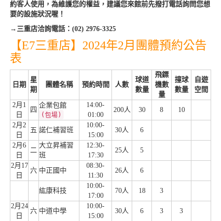
約客人使用，為維護您的權益，建議您來館前先撥打電話詢問您想
要的設施狀況喔！
→三重店洽詢電話：(02) 2976-3325
【E7三重店】2024年2月團體預約公告
表
飛鏢
星
球道
撞球
自遊
日期
團體名稱
預約時間
人數
機數
期
數量
數量
空間
量
2月1
14:00-
企業包館
四
200人
30
8
10
日
(包場)
01:00
2月2
10:00-
五
諾仁補習班
30人
6
日
15:00
2月6
大立昇補習
12:30-
二
25人
5
日
班
17:30
2月17
08:30-
六
中正國中
26人
6
日
11:30
10:00-
紘康科技
70人
18
3
17:00
2月24
10:00-
六
中道中學
30人
6
3
3
日
15:00