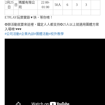
2月25
瑪媛有限公
22:00-
日
50人
6
3
3
日
司
01:00
E7PLAY玩樂實錄▼快，等你唷！
✪辦活動就要來這裡，鐵定人人都支持✪25人以上就適用團體方案
入場唷!♥♥♥
#公司活動
#企業內訓
#團體活動
#校外教學