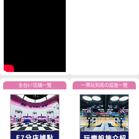
全台E7店鋪一覽
一票玩到底の設施一覽