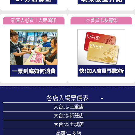
新客人必看！入館須知
E7會員卡友尊榮
各店入場票價表
大台北/三重店
大台北/新莊店
大台北/土城店
高雄/三多店